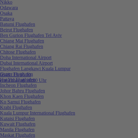
Nikko
Odawara
Osaka
Pattaya
Batumi Flughafen
Beirut Flughafen
Ben Gurion Flughafen Tel Aviv
Chiang Mai Flughafen
Chiang Rai Flughafen
Chitose Flughafen
Doha International Airport
Dubai International Airport
Flughafen Langkawi Kuala Lumpur
Guam Flughafen
0848 / 19 96 00
Hat Yai Flughafen
erreichbar ab 10:00 Uhr
Incheon Flughafen
Johor Bahru Flughafen
Khon Kaen Flughafen
Ko Samui Flughafen
Krabi Flughafen
Kuala Lumpur International Flughafen
Kutaisi Flughafen
Kuwait Flughafen
Manila Flughafen
Maskat Flughafen