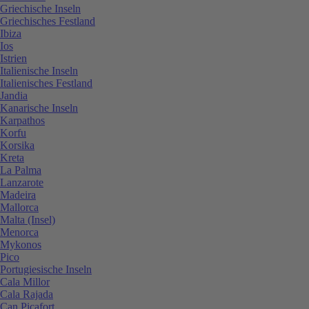
Griechische Inseln
Griechisches Festland
Ibiza
Ios
Istrien
Italienische Inseln
Italienisches Festland
Jandia
Kanarische Inseln
Karpathos
Korfu
Korsika
Kreta
La Palma
Lanzarote
Madeira
Mallorca
Malta (Insel)
Menorca
Mykonos
Pico
Portugiesische Inseln
Cala Millor
Cala Rajada
Can Picafort