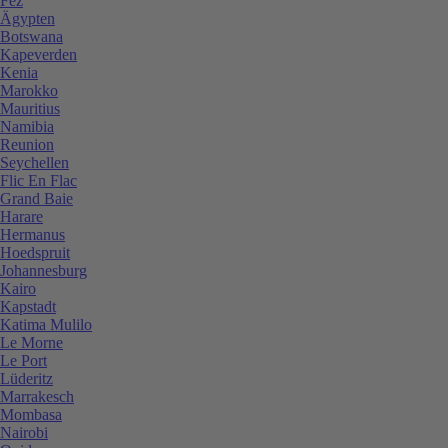
Fez
Ägypten
Botswana
Kapeverden
Kenia
Marokko
Mauritius
Namibia
Reunion
Seychellen
Flic En Flac
Grand Baie
Harare
Hermanus
Hoedspruit
Johannesburg
Kairo
Kapstadt
Katima Mulilo
Le Morne
Le Port
Lüderitz
Marrakesch
Mombasa
Nairobi