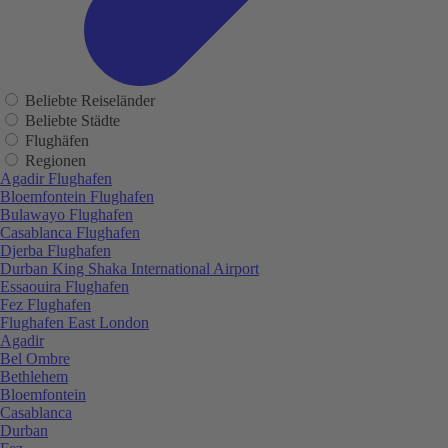
Beliebte Reiseländer
Beliebte Städte
Flughäfen
Regionen
Agadir Flughafen
Bloemfontein Flughafen
Bulawayo Flughafen
Casablanca Flughafen
Djerba Flughafen
Durban King Shaka International Airport
Essaouira Flughafen
Fez Flughafen
Flughafen East London
Agadir
Bel Ombre
Bethlehem
Bloemfontein
Casablanca
Durban