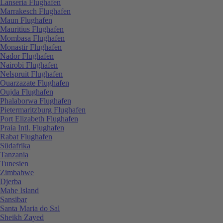
Lanseria Flughafen
Marrakesch Flughafen
Maun Flughafen
Mauritius Flughafen
Mombasa Flughafen
Monastir Flughafen
Nador Flughafen
Nairobi Flughafen
Nelspruit Flughafen
Ouarzazate Flughafen
Oujda Flughafen
Phalaborwa Flughafen
Pietermaritzburg Flughafen
Port Elizabeth Flughafen
Praia Intl. Flughafen
Rabat Flughafen
Südafrika
Tanzania
Tunesien
Zimbabwe
Djerba
Mahe Island
Sansibar
Santa Maria do Sal
Sheikh Zayed