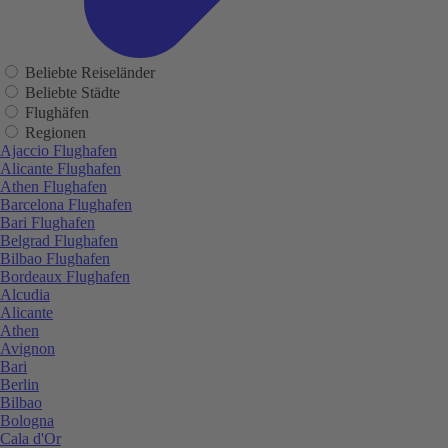
Beliebte Reiseländer
Beliebte Städte
Flughäfen
Regionen
Ajaccio Flughafen
Alicante Flughafen
Athen Flughafen
Barcelona Flughafen
Bari Flughafen
Belgrad Flughafen
Bilbao Flughafen
Bordeaux Flughafen
Alcudia
Alicante
Athen
Avignon
Bari
Berlin
Bilbao
Bologna
Cala d'Or