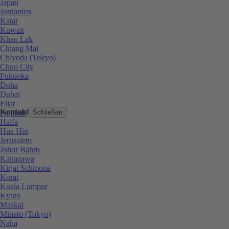
Japan
Jordanien
Katar
Kuwait
Khao Lak
Chiang Mai
Chiyoda (Tokyo)
Chuo City
Fukuoka
Doha
Dubai
Eilat
Kontakt
Fujairah
Schließen
Haifa
Hua Hin
Jerusalem
Johor Bahru
Kanazawa
Kirjat Schmona
Korat
Kuala Lumpur
Kyoto
Maskat
Minato (Tokyo)
Naha