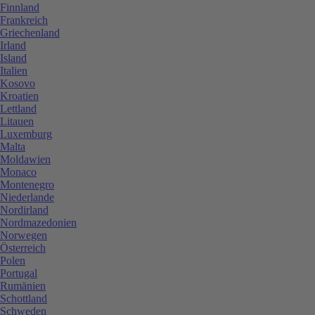
Finnland
Frankreich
Griechenland
Irland
Island
Italien
Kosovo
Kroatien
Lettland
Litauen
Luxemburg
Malta
Moldawien
Monaco
Montenegro
Niederlande
Nordirland
Nordmazedonien
Norwegen
Österreich
Polen
Portugal
Rumänien
Schottland
Schweden