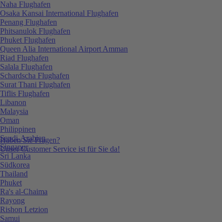
Naha Flughafen
Osaka Kansai International Flughafen
Penang Flughafen
Phitsanulok Flughafen
Phuket Flughafen
Queen Alia International Airport Amman
Riad Flughafen
Salala Flughafen
Schardscha Flughafen
Surat Thani Flughafen
Tiflis Flughafen
Libanon
Malaysia
Oman
Philippinen
Saudi-Arabien
Haben Sie Fragen?
Singapur
Unser Customer Service ist für Sie da!
Sri Lanka
Südkorea
Thailand
Phuket
Ra's al-Chaima
Rayong
Rishon Letzion
Samui