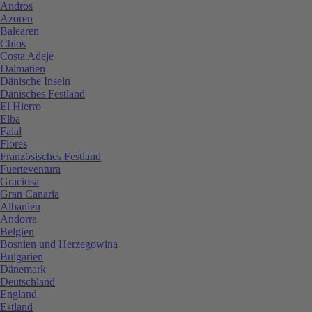
Andros
Azoren
Balearen
Chios
Costa Adeje
Dalmatien
Dänische Inseln
Dänisches Festland
El Hierro
Elba
Faial
Flores
Französisches Festland
Fuerteventura
Graciosa
Gran Canaria
Albanien
Andorra
Belgien
Bosnien und Herzegowina
Bulgarien
Dänemark
Deutschland
England
Estland