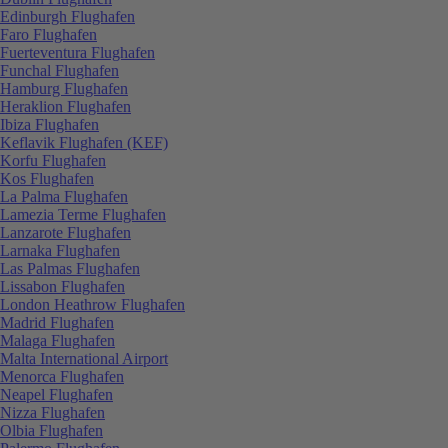
Edinburgh Flughafen
Faro Flughafen
Fuerteventura Flughafen
Funchal Flughafen
Hamburg Flughafen
Heraklion Flughafen
Ibiza Flughafen
Keflavik Flughafen (KEF)
Korfu Flughafen
Kos Flughafen
La Palma Flughafen
Lamezia Terme Flughafen
Lanzarote Flughafen
Larnaka Flughafen
Las Palmas Flughafen
Lissabon Flughafen
London Heathrow Flughafen
Madrid Flughafen
Malaga Flughafen
Malta International Airport
Menorca Flughafen
Neapel Flughafen
Nizza Flughafen
Olbia Flughafen