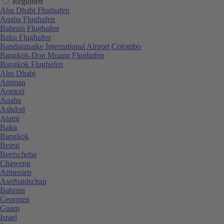
Regionen
Abu Dhabi Flughafen
Aqaba Flughafen
Bahrain Flughafen
Baku Flughafen
Bandaranaike International Airport Colombo
Bangkok-Don Muang Flughafen
Bangkok Flughafen
Abu Dhabi
Amman
Aomori
Aqaba
Ashdod
Atami
Baku
Bangkok
Beirut
Beerscheba
Chaweng
Armenien
Aserbaidschan
Bahrain
Georgien
Guam
Israel