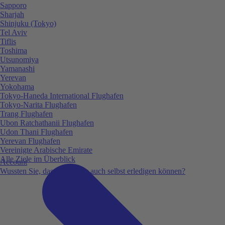
Sapporo
Sharjah
Shinjuku (Tokyo)
Tel Aviv
Tiflis
Toshima
Utsunomiya
Yamanashi
Yerevan
Yokohama
Tokyo-Haneda International Flughafen
Tokyo-Narita Flughafen
Trang Flughafen
Ubon Ratchathanii Flughafen
Udon Thani Flughafen
Yerevan Flughafen
Vereinigte Arabische Emirate
Alle Ziele im Überblick
Account
Wussten Sie, dass Sie vieles auch selbst erledigen können?