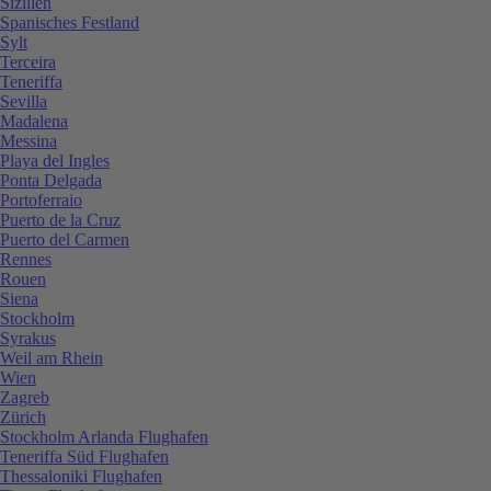
Sizilien
Spanisches Festland
Sylt
Terceira
Teneriffa
Sevilla
Madalena
Messina
Playa del Ingles
Ponta Delgada
Portoferraio
Puerto de la Cruz
Puerto del Carmen
Rennes
Rouen
Siena
Stockholm
Syrakus
Weil am Rhein
Wien
Zagreb
Zürich
Stockholm Arlanda Flughafen
Teneriffa Süd Flughafen
Thessaloniki Flughafen