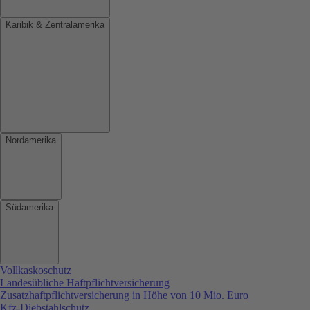
Karibik & Zentralamerika
Nordamerika
Südamerika
Vollkaskoschutz
Landesübliche Haftpflichtversicherung
Zusatzhaftpflichtversicherung in Höhe von 10 Mio. Euro
Kfz-Diebstahlschutz