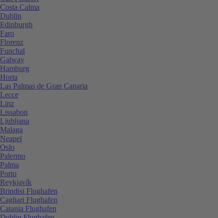
Costa Calma
Dublin
Edinburgh
Faro
Florenz
Funchal
Galway
Hamburg
Horta
Las Palmas de Gran Canaria
Lecce
Linz
Lissabon
Ljubljana
Malaga
Neapel
Oslo
Palermo
Palma
Porto
Reykjavík
Brindisi Flughafen
Cagliari Flughafen
Catania Flughafen
Dublin Flughafen