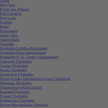
Oujda
Pereybere
Pointe aux Piments
Port Elizabeth
Port Louis
Pretoria
Rabat
Rustenburg
Saint Gilles
Sainte-Marie
Saldanha
Flughafen Enfidha-Hammamet
Flughafen Kairo-International
Flughafen O. R. Tambo Johannesburg
Gaborone Flughafen
George Flughafen
Harare Flughafen
Hoedspruit Flughafen
Hosea Kutako International Airport Windhoek
Hurghada Flughafen
Johannesburg Rand Airport
Kapstadt Flughafen
Kasane Flughafen
Kilimanjaro Flughafen
Kruger-Mpumalanga Flughafen