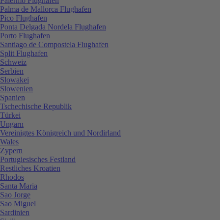
Palermo Flughafen
Palma de Mallorca Flughafen
Pico Flughafen
Ponta Delgada Nordela Flughafen
Porto Flughafen
Santiago de Compostela Flughafen
Split Flughafen
Schweiz
Serbien
Slowakei
Slowenien
Spanien
Tschechische Republik
Türkei
Ungarn
Vereinigtes Königreich und Nordirland
Wales
Zypern
Portugiesisches Festland
Restliches Kroatien
Rhodos
Santa Maria
Sao Jorge
Sao Miguel
Sardinien