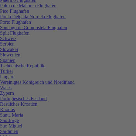
Palermo Flughafen
Palma de Mallorca Flughafen
Pico Flughafen
Ponta Delgada Nordela Flughafen
Porto Flughafen
Santiago de Compostela Flughafen
Split Flughafen
Schweiz
Serbien
Slowakei
Slowenien
Spanien
Tschechische Republik
Türkei
Ungarn
Vereinigtes Königreich und Nordirland
Wales
Zypern
Portugiesisches Festland
Restliches Kroatien
Rhodos
Santa Maria
Sao Jorge
Sao Miguel
Sardinien