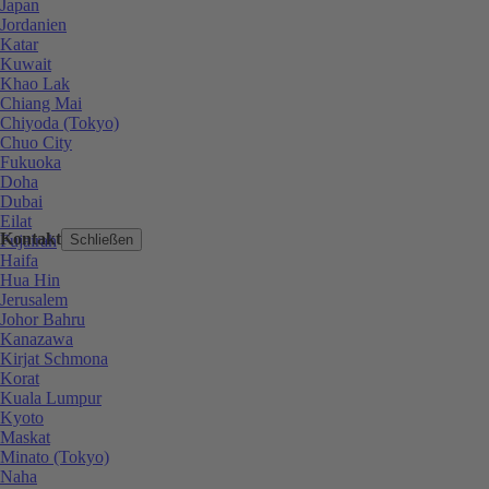
Japan
Jordanien
Katar
Kuwait
Khao Lak
Chiang Mai
Chiyoda (Tokyo)
Chuo City
Fukuoka
Doha
Dubai
Eilat
Kontakt
Fujairah
Schließen
Haifa
Hua Hin
Jerusalem
Johor Bahru
Kanazawa
Kirjat Schmona
Korat
Kuala Lumpur
Kyoto
Maskat
Minato (Tokyo)
Naha