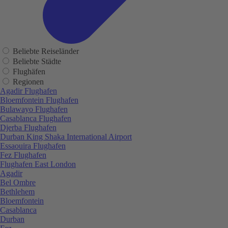
Beliebte Reiseländer
Beliebte Städte
Flughäfen
Regionen
Agadir Flughafen
Bloemfontein Flughafen
Bulawayo Flughafen
Casablanca Flughafen
Djerba Flughafen
Durban King Shaka International Airport
Essaouira Flughafen
Fez Flughafen
Flughafen East London
Agadir
Bel Ombre
Bethlehem
Bloemfontein
Casablanca
Durban