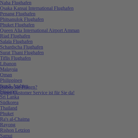
Naha Flughafen
Osaka Kansai International Flughafen
Penang Flughafen
Phitsanulok Flughafen
Phuket Flughafen
Queen Alia International Airport Amman
Riad Flughafen
Salala Flughafen
Schardscha Flughafen
Surat Thani Flughafen
Tiflis Flughafen
Libanon
Malaysia
Oman
Philippinen
Saudi-Arabien
Haben Sie Fragen?
Singapur
Unser Customer Service ist für Sie da!
Sri Lanka
Südkorea
Thailand
Phuket
Ra's al-Chaima
Rayong
Rishon Letzion
Samui