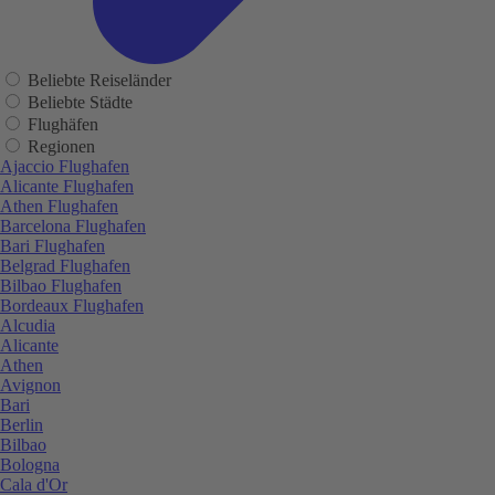
Beliebte Reiseländer
Beliebte Städte
Flughäfen
Regionen
Ajaccio Flughafen
Alicante Flughafen
Athen Flughafen
Barcelona Flughafen
Bari Flughafen
Belgrad Flughafen
Bilbao Flughafen
Bordeaux Flughafen
Alcudia
Alicante
Athen
Avignon
Bari
Berlin
Bilbao
Bologna
Cala d'Or