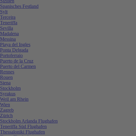
Sizilien
Spanisches Festland
Sylt
Terceira
Teneriffa
Sevilla
Madalena
Messina
Playa del Ingles
Ponta Delgada
Portoferraio
Puerto de la Cruz
Puerto del Carmen
Rennes
Rouen
Siena
Stockholm
Syrakus
Weil am Rhein
Wien
Zagreb
Zürich
Stockholm Arlanda Flughafen
Teneriffa Süd Flughafen
Thessaloniki Flughafen