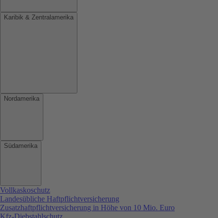
Karibik & Zentralamerika
Nordamerika
Südamerika
Vollkaskoschutz
Landesübliche Haftpflichtversicherung
Zusatzhaftpflichtversicherung in Höhe von 10 Mio. Euro
Kfz-Diebstahlschutz