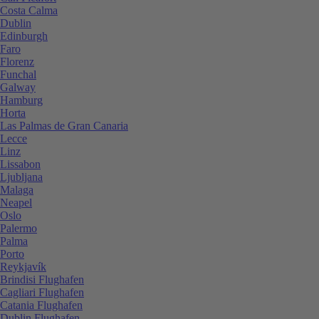
Costa Calma
Dublin
Edinburgh
Faro
Florenz
Funchal
Galway
Hamburg
Horta
Las Palmas de Gran Canaria
Lecce
Linz
Lissabon
Ljubljana
Malaga
Neapel
Oslo
Palermo
Palma
Porto
Reykjavík
Brindisi Flughafen
Cagliari Flughafen
Catania Flughafen
Dublin Flughafen