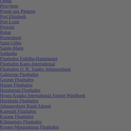
Oujda
Pereybere
Pointe aux Piments
Port Elizabeth
Port Louis
Pretoria
Rabat
Rustenburg
Saint Gilles
Sainte-Marie
Saldanha
Flughafen Enfidha-Hammamet
Flughafen Kairo-International
Flughafen O. R. Tambo Johannesburg
Gaborone Flughafen
George Flughafen
Harare Flughafen
Hoedspruit Flughafen
Hosea Kutako International Airport Windhoek
Hurghada Flughafen
Johannesburg Rand Airport
Kapstadt Flughafen
Kasane Flughafen
Kilimanjaro Flughafen
Kruger-Mpumalanga Flughafen