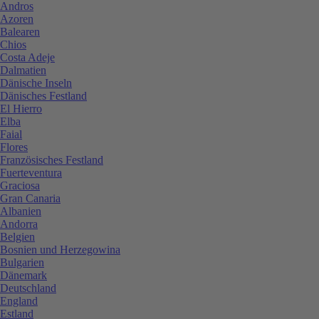
Andros
Azoren
Balearen
Chios
Costa Adeje
Dalmatien
Dänische Inseln
Dänisches Festland
El Hierro
Elba
Faial
Flores
Französisches Festland
Fuerteventura
Graciosa
Gran Canaria
Albanien
Andorra
Belgien
Bosnien und Herzegowina
Bulgarien
Dänemark
Deutschland
England
Estland