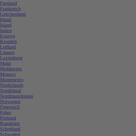
Finnland
Frankreich
Griechenland
Irland
Island
Italien
Kosovo
Kroatien
Lettland
Litauen
Luxemburg
Malta
Moldawien
Monaco
Montenegro
Niederlande
Nordirland
Nordmazedonien
Norwegen
Österreich
Polen
Portugal
Rumänien
Schottland
Schweden