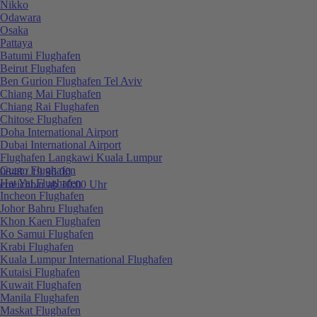
Nikko
Odawara
Osaka
Pattaya
Batumi Flughafen
Beirut Flughafen
Ben Gurion Flughafen Tel Aviv
Chiang Mai Flughafen
Chiang Rai Flughafen
Chitose Flughafen
Doha International Airport
Dubai International Airport
Flughafen Langkawi Kuala Lumpur
Guam Flughafen
0848 / 19 96 00
Hat Yai Flughafen
erreichbar ab 10:00 Uhr
Incheon Flughafen
Johor Bahru Flughafen
Khon Kaen Flughafen
Ko Samui Flughafen
Krabi Flughafen
Kuala Lumpur International Flughafen
Kutaisi Flughafen
Kuwait Flughafen
Manila Flughafen
Maskat Flughafen