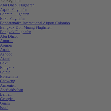
Regionen
Abu Dhabi Flughafen
Aqaba Flughafen
Bahrain Flughafen
Baku Flughafen
Bandaranaike International Airport Colombo
Bangkok-Don Muang Flughafen
Bangkok Flughafen
Abu Dhabi
Amman
Aomori
Aqaba
Ashdod
Atami
Baku
Bangkok
Beirut
Beerscheba
Chaweng
Armenien
Aserbaidschan
Bahrain
Georgien
Guam
Israel