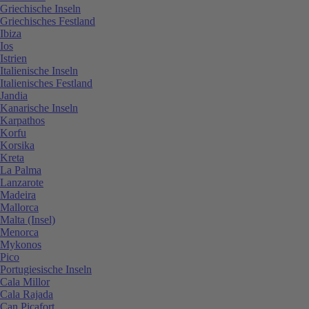
Griechische Inseln
Griechisches Festland
Ibiza
Ios
Istrien
Italienische Inseln
Italienisches Festland
Jandia
Kanarische Inseln
Karpathos
Korfu
Korsika
Kreta
La Palma
Lanzarote
Madeira
Mallorca
Malta (Insel)
Menorca
Mykonos
Pico
Portugiesische Inseln
Cala Millor
Cala Rajada
Can Picafort