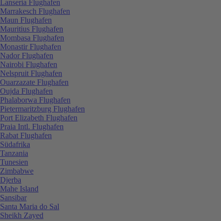
Lanseria Flughafen
Marrakesch Flughafen
Maun Flughafen
Mauritius Flughafen
Mombasa Flughafen
Monastir Flughafen
Nador Flughafen
Nairobi Flughafen
Nelspruit Flughafen
Ouarzazate Flughafen
Oujda Flughafen
Phalaborwa Flughafen
Pietermaritzburg Flughafen
Port Elizabeth Flughafen
Praia Intl. Flughafen
Rabat Flughafen
Südafrika
Tanzania
Tunesien
Zimbabwe
Djerba
Mahe Island
Sansibar
Santa Maria do Sal
Sheikh Zayed