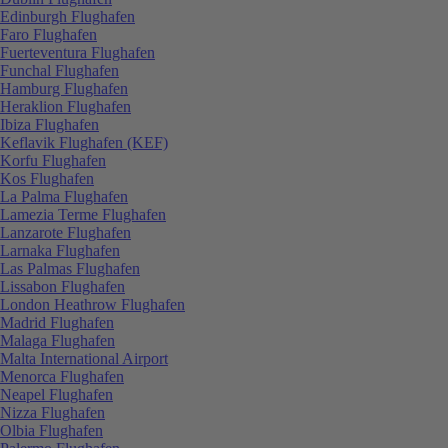
Edinburgh Flughafen
Faro Flughafen
Fuerteventura Flughafen
Funchal Flughafen
Hamburg Flughafen
Heraklion Flughafen
Ibiza Flughafen
Keflavik Flughafen (KEF)
Korfu Flughafen
Kos Flughafen
La Palma Flughafen
Lamezia Terme Flughafen
Lanzarote Flughafen
Larnaka Flughafen
Las Palmas Flughafen
Lissabon Flughafen
London Heathrow Flughafen
Madrid Flughafen
Malaga Flughafen
Malta International Airport
Menorca Flughafen
Neapel Flughafen
Nizza Flughafen
Olbia Flughafen