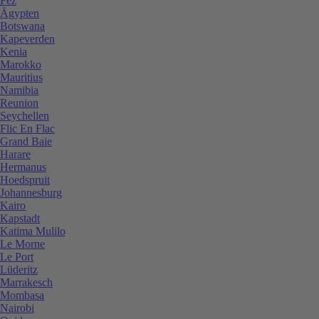
Fez
Ägypten
Botswana
Kapeverden
Kenia
Marokko
Mauritius
Namibia
Reunion
Seychellen
Flic En Flac
Grand Baie
Harare
Hermanus
Hoedspruit
Johannesburg
Kairo
Kapstadt
Katima Mulilo
Le Morne
Le Port
Lüderitz
Marrakesch
Mombasa
Nairobi