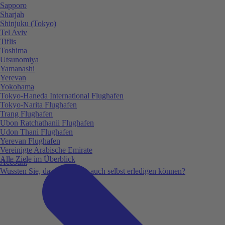
Sapporo
Sharjah
Shinjuku (Tokyo)
Tel Aviv
Tiflis
Toshima
Utsunomiya
Yamanashi
Yerevan
Yokohama
Tokyo-Haneda International Flughafen
Tokyo-Narita Flughafen
Trang Flughafen
Ubon Ratchathanii Flughafen
Udon Thani Flughafen
Yerevan Flughafen
Vereinigte Arabische Emirate
Alle Ziele im Überblick
Account
Wussten Sie, dass Sie vieles auch selbst erledigen können?