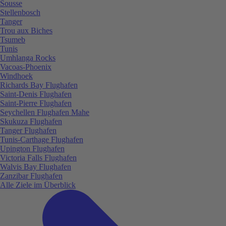
Sousse
Stellenbosch
Tanger
Trou aux Biches
Tsumeb
Tunis
Umhlanga Rocks
Vacoas-Phoenix
Windhoek
Richards Bay Flughafen
Saint-Denis Flughafen
Saint-Pierre Flughafen
Seychellen Flughafen Mahe
Skukuza Flughafen
Tanger Flughafen
Tunis-Carthage Flughafen
Upington Flughafen
Victoria Falls Flughafen
Walvis Bay Flughafen
Zanzibar Flughafen
Alle Ziele im Überblick