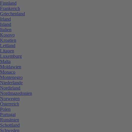
Finnland
Frankreich
Griechenland
Irland
Island
Italien
Kosovo
Kroatien
Lettland
Litauen
Luxemburg
Malta
Moldawien
Monaco
Montenegro
Niederlande
Nordirland
Nordmazedonien
Norwegen
Österreich
Polen
Portugal
Rumänien
Schottland
Schweden