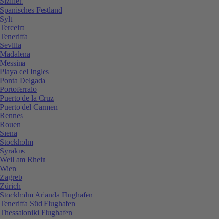
Sizilien
Spanisches Festland
Sylt
Terceira
Teneriffa
Sevilla
Madalena
Messina
Playa del Ingles
Ponta Delgada
Portoferraio
Puerto de la Cruz
Puerto del Carmen
Rennes
Rouen
Siena
Stockholm
Syrakus
Weil am Rhein
Wien
Zagreb
Zürich
Stockholm Arlanda Flughafen
Teneriffa Süd Flughafen
Thessaloniki Flughafen