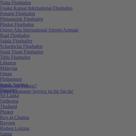
Naha Flughafen
Osaka Kansai International Flughafen
Penang Flughafen
Phitsanulok Flughafen
Phuket Flughafen
Queen Alia International Airport Amman
Riad Flughafen
Salala Flughafen
Schardscha Flughafen
Surat Thani Flughafen
Tiflis Flughafen
Libanon
Malaysia
Oman
Philippinen
Saudi-Arabien
Haben Sie Fragen?
Singapur
Unser Customer Service ist für Sie da!
Sri Lanka
Südkorea
Thailand
Phuket
Ra's al-Chaima
Rayong
Rishon Letzion
Samui