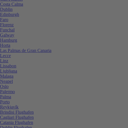
Costa Calma
Dublin
Edinburgh
Faro
Florenz
Funchal
Galway
Hamburg
Horta
Las Palmas de Gran Canaria
Lecce
Linz
Lissabon
Ljubljana
Malaga
Neapel
Oslo
Palermo
Palma
Porto
Reykjavík
Brindisi Flughafen
Cagliari Flughafen
Catania Flughafen
Dublin Flughafen