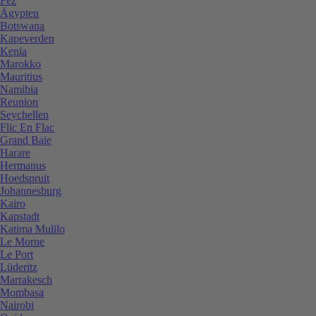
Fez
Ägypten
Botswana
Kapeverden
Kenia
Marokko
Mauritius
Namibia
Reunion
Seychellen
Flic En Flac
Grand Baie
Harare
Hermanus
Hoedspruit
Johannesburg
Kairo
Kapstadt
Katima Mulilo
Le Morne
Le Port
Lüderitz
Marrakesch
Mombasa
Nairobi