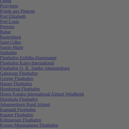
Oujda
Pereybere
Pointe aux Piments
Port Elizabeth
Port Louis
Pretoria
Rabat
Rustenburg
Saint Gilles
Sainte-Marie
Saldanha
Flughafen Enfidha-Hammamet
Flughafen Kairo-International
Flughafen O. R. Tambo Johannesburg
Gaborone Flughafen
George Flughafen
Harare Flughafen
Hoedspruit Flughafen
Hosea Kutako International Airport Windhoek
Hurghada Flughafen
Johannesburg Rand Airport
Kapstadt Flughafen
Kasane Flughafen
Kilimanjaro Flughafen
Kruger-Mpumalanga Flughafen