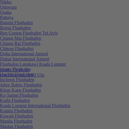
Nikko
Odawara
Osaka
Pattaya
Batumi Flughafen
Beirut Flughafen
Ben Gurion Flughafen Tel Aviv
Chiang Mai Flughafen
Chiang Rai Flughafen
Chitose Flughafen
Doha International Airport
Dubai International Airport
Flughafen Langkawi Kuala Lumpur
Guam Flughafen
0848 / 19 96 00
Hat Yai Flughafen
erreichbar bis 18:00 Uhr
Incheon Flughafen
Johor Bahru Flughafen
Khon Kaen Flughafen
Ko Samui Flughafen
Krabi Flughafen
Kuala Lumpur International Flughafen
Kutaisi Flughafen
Kuwait Flughafen
Manila Flughafen
Maskat Flughafen