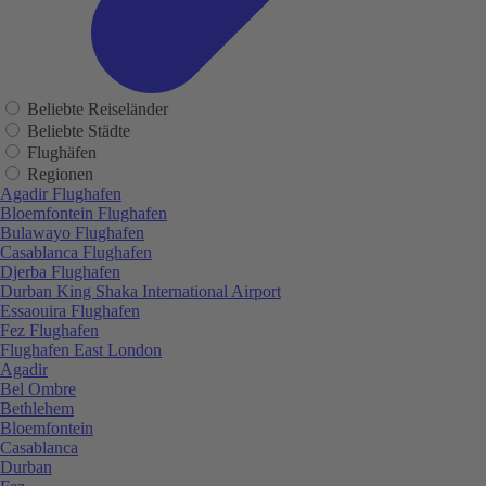
Beliebte Reiseländer
Beliebte Städte
Flughäfen
Regionen
Agadir Flughafen
Bloemfontein Flughafen
Bulawayo Flughafen
Casablanca Flughafen
Djerba Flughafen
Durban King Shaka International Airport
Essaouira Flughafen
Fez Flughafen
Flughafen East London
Agadir
Bel Ombre
Bethlehem
Bloemfontein
Casablanca
Durban