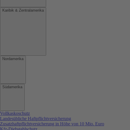
Karibik & Zentralamerika
Nordamerika
Südamerika
Vollkaskoschutz
Landesübliche Haftpflichtversicherung
Zusatzhaftpflichtversicherung in Höhe von 10 Mio. Euro
Kfz-Diebstahlschutz