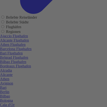
Beliebte Reiseländer
Beliebte Städte
Flughäfen
Regionen
Ajaccio Flughafen
Alicante Flughafen
Athen Flughafen
Barcelona Flughafen
Bari Flughafen
Belgrad Flughafen
Bilbao Flughafen
Bordeaux Flughafen
Alcudia
Alicante
Athen
Avignon
Bari
Berlin
Bilbao
Bologna
Cala d'Or