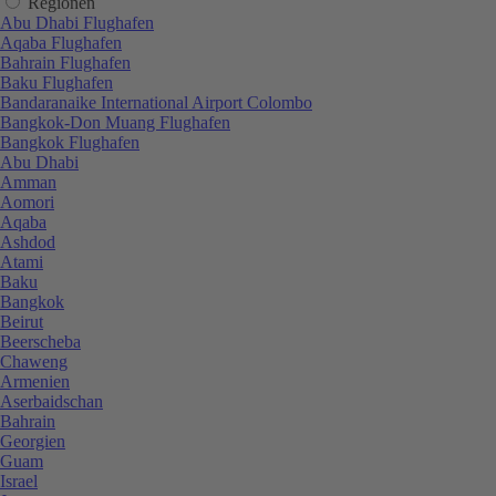
Regionen
Abu Dhabi Flughafen
Aqaba Flughafen
Bahrain Flughafen
Baku Flughafen
Bandaranaike International Airport Colombo
Bangkok-Don Muang Flughafen
Bangkok Flughafen
Abu Dhabi
Amman
Aomori
Aqaba
Ashdod
Atami
Baku
Bangkok
Beirut
Beerscheba
Chaweng
Armenien
Aserbaidschan
Bahrain
Georgien
Guam
Israel