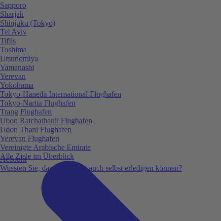
Sapporo
Sharjah
Shinjuku (Tokyo)
Tel Aviv
Tiflis
Toshima
Utsunomiya
Yamanashi
Yerevan
Yokohama
Tokyo-Haneda International Flughafen
Tokyo-Narita Flughafen
Trang Flughafen
Ubon Ratchathanii Flughafen
Udon Thani Flughafen
Yerevan Flughafen
Vereinigte Arabische Emirate
Alle Ziele im Überblick
Account
Wussten Sie, dass Sie vieles auch selbst erledigen können?