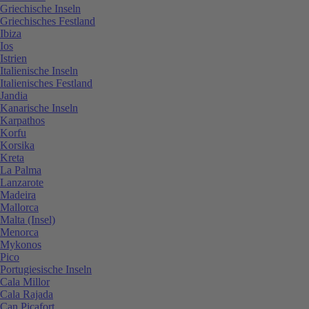
Griechische Inseln
Griechisches Festland
Ibiza
Ios
Istrien
Italienische Inseln
Italienisches Festland
Jandia
Kanarische Inseln
Karpathos
Korfu
Korsika
Kreta
La Palma
Lanzarote
Madeira
Mallorca
Malta (Insel)
Menorca
Mykonos
Pico
Portugiesische Inseln
Cala Millor
Cala Rajada
Can Picafort