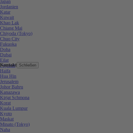
Japan
Jordanien
Katar
Kuwait
Khao Lak
Chiang Mai
Chiyoda (Tokyo)
Chuo City
Fukuoka
Doha
Dubai
Eilat
Kontakt
Fujairah
Schließen
Haifa
Hua Hin
Jerusalem
Johor Bahru
Kanazawa
Kirjat Schmona
Korat
Kuala Lumpur
Kyoto
Maskat
Minato (Tokyo)
Naha