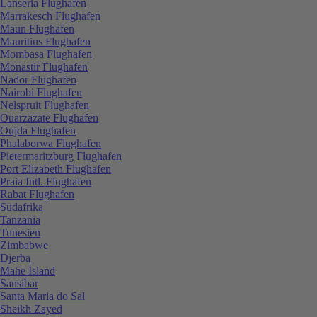
Lanseria Flughafen
Marrakesch Flughafen
Maun Flughafen
Mauritius Flughafen
Mombasa Flughafen
Monastir Flughafen
Nador Flughafen
Nairobi Flughafen
Nelspruit Flughafen
Ouarzazate Flughafen
Oujda Flughafen
Phalaborwa Flughafen
Pietermaritzburg Flughafen
Port Elizabeth Flughafen
Praia Intl. Flughafen
Rabat Flughafen
Südafrika
Tanzania
Tunesien
Zimbabwe
Djerba
Mahe Island
Sansibar
Santa Maria do Sal
Sheikh Zayed