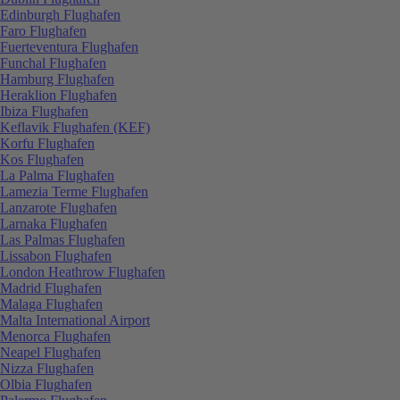
Edinburgh Flughafen
Faro Flughafen
Fuerteventura Flughafen
Funchal Flughafen
Hamburg Flughafen
Heraklion Flughafen
Ibiza Flughafen
Keflavik Flughafen (KEF)
Korfu Flughafen
Kos Flughafen
La Palma Flughafen
Lamezia Terme Flughafen
Lanzarote Flughafen
Larnaka Flughafen
Las Palmas Flughafen
Lissabon Flughafen
London Heathrow Flughafen
Madrid Flughafen
Malaga Flughafen
Malta International Airport
Menorca Flughafen
Neapel Flughafen
Nizza Flughafen
Olbia Flughafen