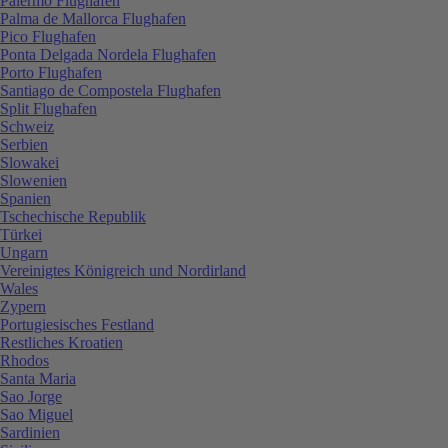
Palermo Flughafen
Palma de Mallorca Flughafen
Pico Flughafen
Ponta Delgada Nordela Flughafen
Porto Flughafen
Santiago de Compostela Flughafen
Split Flughafen
Schweiz
Serbien
Slowakei
Slowenien
Spanien
Tschechische Republik
Türkei
Ungarn
Vereinigtes Königreich und Nordirland
Wales
Zypern
Portugiesisches Festland
Restliches Kroatien
Rhodos
Santa Maria
Sao Jorge
Sao Miguel
Sardinien