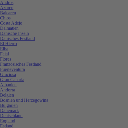
Andros
Azoren
Balearen
Chios
Costa Adeje
Dalmatien
Dänische Inseln
Dänisches Festland
El Hierro
Elba
Faial
Flores
Französisches Festland
Fuerteventura
Graciosa
Gran Canaria
Albanien
Andorra
Belgien
Bosnien und Herzegowina
Bulgarien
Dänemark
Deutschland
England
Estland