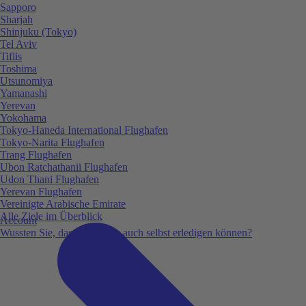
Sapporo
Sharjah
Shinjuku (Tokyo)
Tel Aviv
Tiflis
Toshima
Utsunomiya
Yamanashi
Yerevan
Yokohama
Tokyo-Haneda International Flughafen
Tokyo-Narita Flughafen
Trang Flughafen
Ubon Ratchathanii Flughafen
Udon Thani Flughafen
Yerevan Flughafen
Vereinigte Arabische Emirate
Alle Ziele im Überblick
Account
Wussten Sie, dass Sie vieles auch selbst erledigen können?