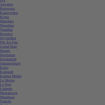
Fez
Ägypten
Botswana
Kapeverden
Kenia
Marokko
Mauritius
Namibia
Reunion
Seychellen
Flic En Flac
Grand Baie
Harare
Hermanus
Hoedspruit
Johannesburg
Kairo
Kapstadt
Katima Mulilo
Le Morne
Le Port
Lüderitz
Marrakesch
Mombasa
Nairobi