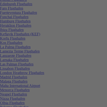
Edinburgh Flughafen
Faro Flughafen
Fuerteventura Flughafen
Funchal Flughafen
Hamburg Flughafen
Heraklion Flughafen
Ibiza Flughafen
Keflavik Flughafen (KEF)
Korfu Flughafen
Kos Flughafen
La Palma Flughafen
Lamezia Terme Flughafen
Lanzarote Flughafen
Larnaka Flughafen
Las Palmas Flughafen
Lissabon Flughafen
London Heathrow Flughafen
Madrid Flughafen
Malaga Flughafen
Malta International Airport
Menorca Flughafen
Neapel Flughafen
Nizza Flughafen
Olbia Flughafen