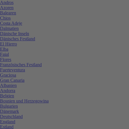
Andros
Azoren
Balearen
Chios
Costa Adeje
Dalmatien
Dänische Inseln
Dänisches Festland
El Hierro
Elba
Faial
Flores
Französisches Festland
Fuerteventura
Graciosa
Gran Canaria
Albanien
Andorra
Belgien
Bosnien und Herzegowina
Bulgarien
Dänemark
Deutschland
England
Estland