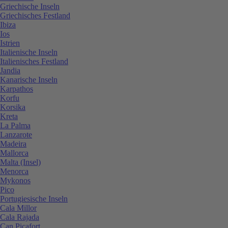
Griechische Inseln
Griechisches Festland
Ibiza
Ios
Istrien
Italienische Inseln
Italienisches Festland
Jandia
Kanarische Inseln
Karpathos
Korfu
Korsika
Kreta
La Palma
Lanzarote
Madeira
Mallorca
Malta (Insel)
Menorca
Mykonos
Pico
Portugiesische Inseln
Cala Millor
Cala Rajada
Can Picafort