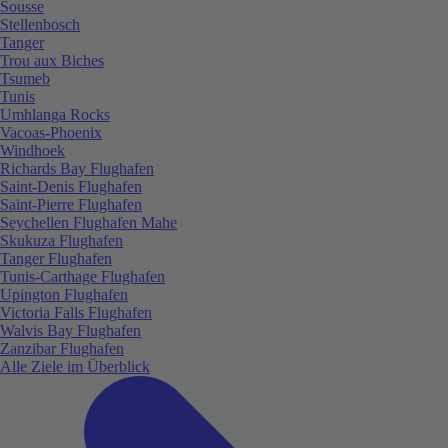
Sousse
Stellenbosch
Tanger
Trou aux Biches
Tsumeb
Tunis
Umhlanga Rocks
Vacoas-Phoenix
Windhoek
Richards Bay Flughafen
Saint-Denis Flughafen
Saint-Pierre Flughafen
Seychellen Flughafen Mahe
Skukuza Flughafen
Tanger Flughafen
Tunis-Carthage Flughafen
Upington Flughafen
Victoria Falls Flughafen
Walvis Bay Flughafen
Zanzibar Flughafen
Alle Ziele im Überblick