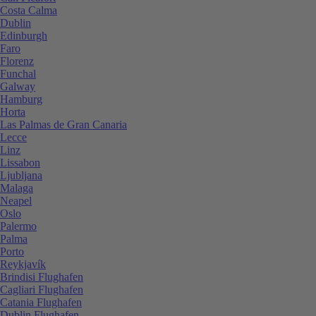
Costa Calma
Dublin
Edinburgh
Faro
Florenz
Funchal
Galway
Hamburg
Horta
Las Palmas de Gran Canaria
Lecce
Linz
Lissabon
Ljubljana
Malaga
Neapel
Oslo
Palermo
Palma
Porto
Reykjavík
Brindisi Flughafen
Cagliari Flughafen
Catania Flughafen
Dublin Flughafen