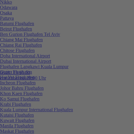
Nikko
Odawara
Osaka
Pattaya
Batumi Flughafen
Beirut Flughafen
Ben Gurion Flughafen Tel Aviv
Chiang Mai Flughafen
Chiang Rai Flughafen
Chitose Flughafen
Doha International Airport
Dubai International Airport
Flughafen Langkawi Kuala Lumpur
Guam Flughafen
0848 / 19 96 00
Hat Yai Flughafen
erreichbar bis 20:00 Uhr
Incheon Flughafen
Johor Bahru Flughafen
Khon Kaen Flughafen
Ko Samui Flughafen
Krabi Flughafen
Kuala Lumpur International Flughafen
Kutaisi Flughafen
Kuwait Flughafen
Manila Flughafen
Maskat Flughafen