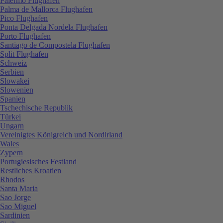
Palermo Flughafen
Palma de Mallorca Flughafen
Pico Flughafen
Ponta Delgada Nordela Flughafen
Porto Flughafen
Santiago de Compostela Flughafen
Split Flughafen
Schweiz
Serbien
Slowakei
Slowenien
Spanien
Tschechische Republik
Türkei
Ungarn
Vereinigtes Königreich und Nordirland
Wales
Zypern
Portugiesisches Festland
Restliches Kroatien
Rhodos
Santa Maria
Sao Jorge
Sao Miguel
Sardinien