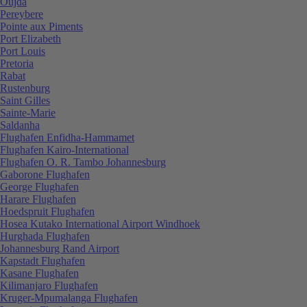
Oujda
Pereybere
Pointe aux Piments
Port Elizabeth
Port Louis
Pretoria
Rabat
Rustenburg
Saint Gilles
Sainte-Marie
Saldanha
Flughafen Enfidha-Hammamet
Flughafen Kairo-International
Flughafen O. R. Tambo Johannesburg
Gaborone Flughafen
George Flughafen
Harare Flughafen
Hoedspruit Flughafen
Hosea Kutako International Airport Windhoek
Hurghada Flughafen
Johannesburg Rand Airport
Kapstadt Flughafen
Kasane Flughafen
Kilimanjaro Flughafen
Kruger-Mpumalanga Flughafen