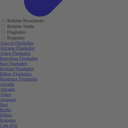
Beliebte Reiseländer
Beliebte Städte
Flughäfen
Regionen
Ajaccio Flughafen
Alicante Flughafen
Athen Flughafen
Barcelona Flughafen
Bari Flughafen
Belgrad Flughafen
Bilbao Flughafen
Bordeaux Flughafen
Alcudia
Alicante
Athen
Avignon
Bari
Berlin
Bilbao
Bologna
Cala d'Or