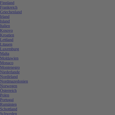
Finnland
Frankreich
Griechenland
Irland
Island
Italien
Kosovo
Kroatien
Lettland
Litauen
Luxemburg
Malta
Moldawien
Monaco
Montenegro
Niederlande
Nordirland
Nordmazedonien
Norwegen
Österreich
Polen
Portugal
Rumänien
Schottland
Schweden