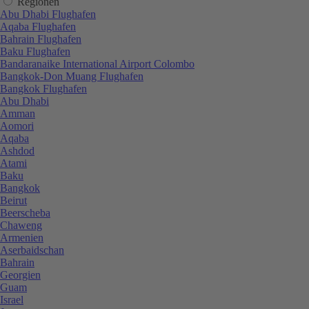
Regionen
Abu Dhabi Flughafen
Aqaba Flughafen
Bahrain Flughafen
Baku Flughafen
Bandaranaike International Airport Colombo
Bangkok-Don Muang Flughafen
Bangkok Flughafen
Abu Dhabi
Amman
Aomori
Aqaba
Ashdod
Atami
Baku
Bangkok
Beirut
Beerscheba
Chaweng
Armenien
Aserbaidschan
Bahrain
Georgien
Guam
Israel