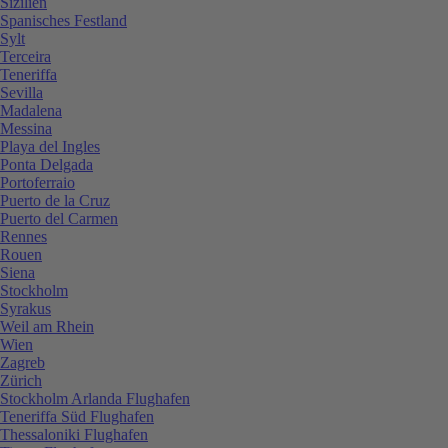
Sizilien
Spanisches Festland
Sylt
Terceira
Teneriffa
Sevilla
Madalena
Messina
Playa del Ingles
Ponta Delgada
Portoferraio
Puerto de la Cruz
Puerto del Carmen
Rennes
Rouen
Siena
Stockholm
Syrakus
Weil am Rhein
Wien
Zagreb
Zürich
Stockholm Arlanda Flughafen
Teneriffa Süd Flughafen
Thessaloniki Flughafen