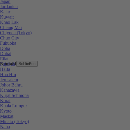
Japan
Jordanien
Katar
Kuwait
Khao Lak
Chiang Mai
Chiyoda (Tokyo)
Chuo City
Fukuoka
Doha
Dubai
Eilat
Kontakt
Fujairah
Schließen
Haifa
Hua Hin
Jerusalem
Johor Bahru
Kanazawa
Kirjat Schmona
Korat
Kuala Lumpur
Kyoto
Maskat
Minato (Tokyo)
Naha