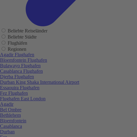
Beliebte Reiseländer
Beliebte Städte
Flughäfen
Regionen
Agadir Flughafen
Bloemfontein Flughafen
Bulawayo Flughafen
Casablanca Flughafen
Djerba Flughafen
Durban King Shaka International Airport
Essaouira Flughafen
Fez Flughafen
Flughafen East London
Agadir
Bel Ombre
Bethlehem
Bloemfontein
Casablanca
Durban