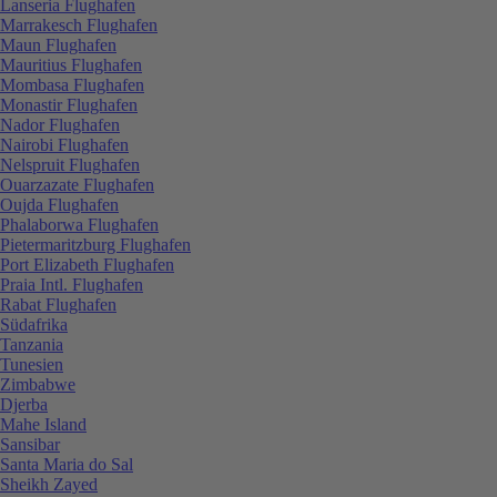
Lanseria Flughafen
Marrakesch Flughafen
Maun Flughafen
Mauritius Flughafen
Mombasa Flughafen
Monastir Flughafen
Nador Flughafen
Nairobi Flughafen
Nelspruit Flughafen
Ouarzazate Flughafen
Oujda Flughafen
Phalaborwa Flughafen
Pietermaritzburg Flughafen
Port Elizabeth Flughafen
Praia Intl. Flughafen
Rabat Flughafen
Südafrika
Tanzania
Tunesien
Zimbabwe
Djerba
Mahe Island
Sansibar
Santa Maria do Sal
Sheikh Zayed