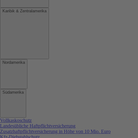
Karibik & Zentralamerika
Nordamerika
Südamerika
Vollkaskoschutz
Landesübliche Haftpflichtversicherung
Zusatzhaftpflichtversicherung in Höhe von 10 Mio. Euro
Kfz-Diebstahlschutz