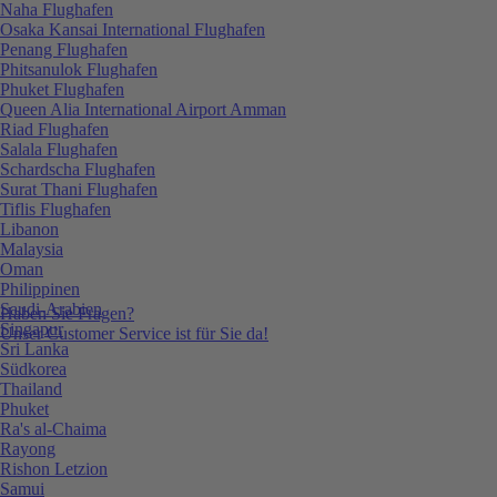
Naha Flughafen
Osaka Kansai International Flughafen
Penang Flughafen
Phitsanulok Flughafen
Phuket Flughafen
Queen Alia International Airport Amman
Riad Flughafen
Salala Flughafen
Schardscha Flughafen
Surat Thani Flughafen
Tiflis Flughafen
Libanon
Malaysia
Oman
Philippinen
Saudi-Arabien
Haben Sie Fragen?
Singapur
Unser Customer Service ist für Sie da!
Sri Lanka
Südkorea
Thailand
Phuket
Ra's al-Chaima
Rayong
Rishon Letzion
Samui