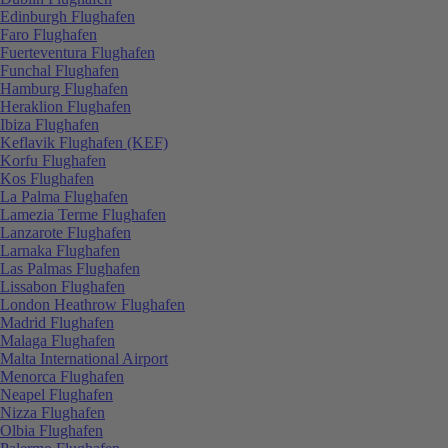
Edinburgh Flughafen
Faro Flughafen
Fuerteventura Flughafen
Funchal Flughafen
Hamburg Flughafen
Heraklion Flughafen
Ibiza Flughafen
Keflavik Flughafen (KEF)
Korfu Flughafen
Kos Flughafen
La Palma Flughafen
Lamezia Terme Flughafen
Lanzarote Flughafen
Larnaka Flughafen
Las Palmas Flughafen
Lissabon Flughafen
London Heathrow Flughafen
Madrid Flughafen
Malaga Flughafen
Malta International Airport
Menorca Flughafen
Neapel Flughafen
Nizza Flughafen
Olbia Flughafen