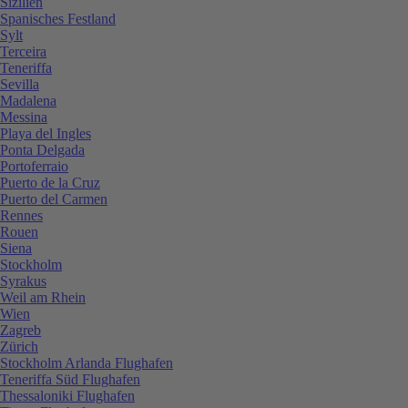
Sizilien
Spanisches Festland
Sylt
Terceira
Teneriffa
Sevilla
Madalena
Messina
Playa del Ingles
Ponta Delgada
Portoferraio
Puerto de la Cruz
Puerto del Carmen
Rennes
Rouen
Siena
Stockholm
Syrakus
Weil am Rhein
Wien
Zagreb
Zürich
Stockholm Arlanda Flughafen
Teneriffa Süd Flughafen
Thessaloniki Flughafen