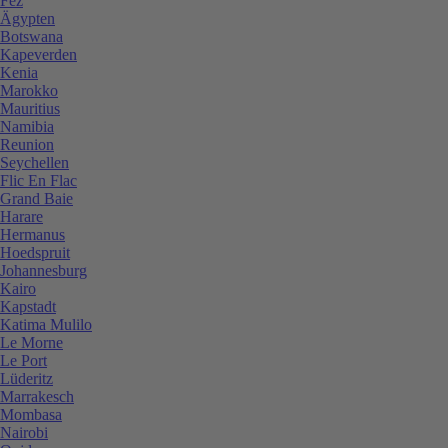
Fez
Ägypten
Botswana
Kapeverden
Kenia
Marokko
Mauritius
Namibia
Reunion
Seychellen
Flic En Flac
Grand Baie
Harare
Hermanus
Hoedspruit
Johannesburg
Kairo
Kapstadt
Katima Mulilo
Le Morne
Le Port
Lüderitz
Marrakesch
Mombasa
Nairobi