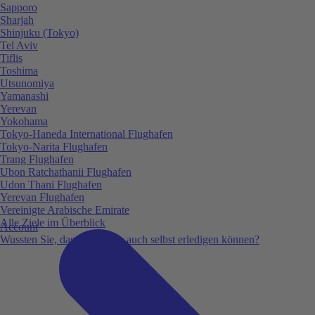
Sapporo
Sharjah
Shinjuku (Tokyo)
Tel Aviv
Tiflis
Toshima
Utsunomiya
Yamanashi
Yerevan
Yokohama
Tokyo-Haneda International Flughafen
Tokyo-Narita Flughafen
Trang Flughafen
Ubon Ratchathanii Flughafen
Udon Thani Flughafen
Yerevan Flughafen
Vereinigte Arabische Emirate
Alle Ziele im Überblick
Account
Wussten Sie, dass Sie vieles auch selbst erledigen können?