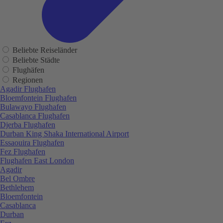
Beliebte Reiseländer
Beliebte Städte
Flughäfen
Regionen
Agadir Flughafen
Bloemfontein Flughafen
Bulawayo Flughafen
Casablanca Flughafen
Djerba Flughafen
Durban King Shaka International Airport
Essaouira Flughafen
Fez Flughafen
Flughafen East London
Agadir
Bel Ombre
Bethlehem
Bloemfontein
Casablanca
Durban