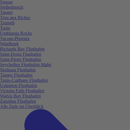
Sousse
Stellenbosch
Tanger
Trou aux Biches
Tsumeb
Tunis
Umhlanga Rocks
Vacoas-Phoenix
Windhoek
Richards Bay Flughafen
Saint-Denis Flughafen
Saint-Pierre Flughafen
Seychellen Flughafen Mahe
Skukuza Flughafen
Tanger Flughafen
Tunis-Carthage Flughafen
Upington Flughafen
Victoria Falls Flughafen
Walvis Bay Flughafen
Zanzibar Flughafen
Alle Ziele im Überblick