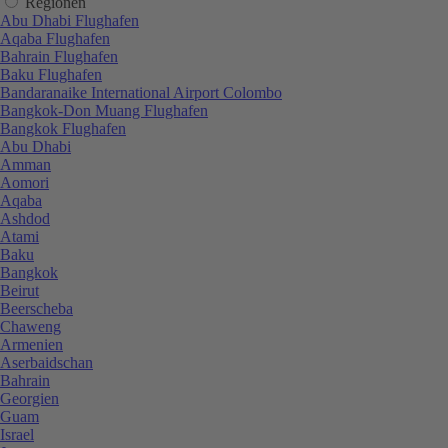
Regionen
Abu Dhabi Flughafen
Aqaba Flughafen
Bahrain Flughafen
Baku Flughafen
Bandaranaike International Airport Colombo
Bangkok-Don Muang Flughafen
Bangkok Flughafen
Abu Dhabi
Amman
Aomori
Aqaba
Ashdod
Atami
Baku
Bangkok
Beirut
Beerscheba
Chaweng
Armenien
Aserbaidschan
Bahrain
Georgien
Guam
Israel