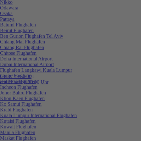
Nikko
Odawara
Osaka
Pattaya
Batumi Flughafen
Beirut Flughafen
Ben Gurion Flughafen Tel Aviv
Chiang Mai Flughafen
Chiang Rai Flughafen
Chitose Flughafen
Doha International Airport
Dubai International Airport
Flughafen Langkawi Kuala Lumpur
Guam Flughafen
0848 / 19 96 00
Hat Yai Flughafen
erreichbar bis 20:00 Uhr
Incheon Flughafen
Johor Bahru Flughafen
Khon Kaen Flughafen
Ko Samui Flughafen
Krabi Flughafen
Kuala Lumpur International Flughafen
Kutaisi Flughafen
Kuwait Flughafen
Manila Flughafen
Maskat Flughafen