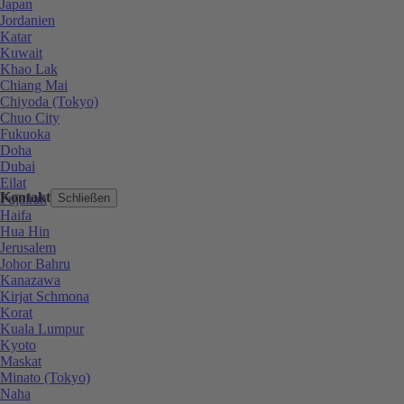
Japan
Jordanien
Katar
Kuwait
Khao Lak
Chiang Mai
Chiyoda (Tokyo)
Chuo City
Fukuoka
Doha
Dubai
Eilat
Kontakt
Fujairah
Schließen
Haifa
Hua Hin
Jerusalem
Johor Bahru
Kanazawa
Kirjat Schmona
Korat
Kuala Lumpur
Kyoto
Maskat
Minato (Tokyo)
Naha