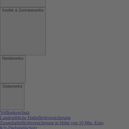
Karibik & Zentralamerika
Nordamerika
Südamerika
Vollkaskoschutz
Landesübliche Haftpflichtversicherung
Zusatzhaftpflichtversicherung in Höhe von 10 Mio. Euro
Kfz-Diebstahlschutz