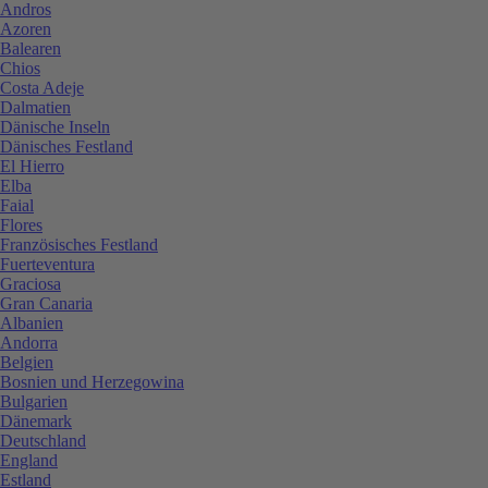
Andros
Azoren
Balearen
Chios
Costa Adeje
Dalmatien
Dänische Inseln
Dänisches Festland
El Hierro
Elba
Faial
Flores
Französisches Festland
Fuerteventura
Graciosa
Gran Canaria
Albanien
Andorra
Belgien
Bosnien und Herzegowina
Bulgarien
Dänemark
Deutschland
England
Estland