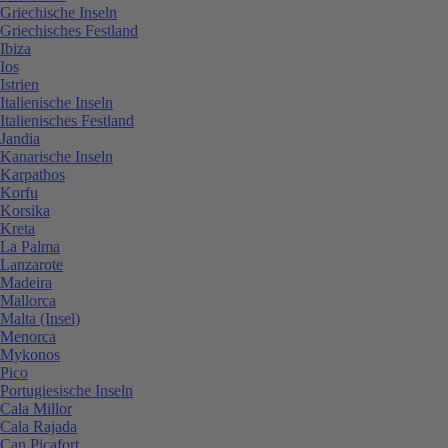
Griechische Inseln
Griechisches Festland
Ibiza
Ios
Istrien
Italienische Inseln
Italienisches Festland
Jandia
Kanarische Inseln
Karpathos
Korfu
Korsika
Kreta
La Palma
Lanzarote
Madeira
Mallorca
Malta (Insel)
Menorca
Mykonos
Pico
Portugiesische Inseln
Cala Millor
Cala Rajada
Can Picafort