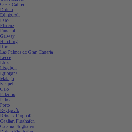
Costa Calma
Dublin
Edinburgh
Faro
Florenz
Funchal
Galway
Hamburg
Horta
Las Palmas de Gran Canaria
Lecce
Linz
Lissabon
Ljubljana
Malaga
Neapel
Oslo
Palermo
Palma
Porto
Reykjavík
Brindisi Flughafen
Cagliari Flughafen
Catania Flughafen
Dublin Flughafen