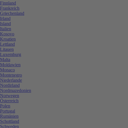
Finnland
Frankreich
Griechenland
Irland
Island
Italien
Kosovo
Kroatien
Lettland
Litauen
Luxemburg
Malta
Moldawien
Monaco
Montenegro
Niederlande
Nordirland
Nordmazedonien
Norwegen
Österreich
Polen
Portugal
Rumänien
Schottland
Schweden