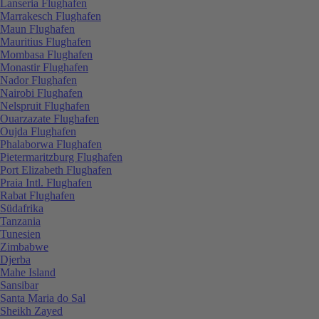
Lanseria Flughafen
Marrakesch Flughafen
Maun Flughafen
Mauritius Flughafen
Mombasa Flughafen
Monastir Flughafen
Nador Flughafen
Nairobi Flughafen
Nelspruit Flughafen
Ouarzazate Flughafen
Oujda Flughafen
Phalaborwa Flughafen
Pietermaritzburg Flughafen
Port Elizabeth Flughafen
Praia Intl. Flughafen
Rabat Flughafen
Südafrika
Tanzania
Tunesien
Zimbabwe
Djerba
Mahe Island
Sansibar
Santa Maria do Sal
Sheikh Zayed