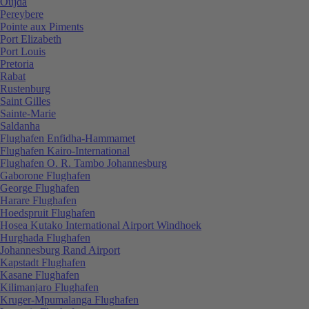
Oujda
Pereybere
Pointe aux Piments
Port Elizabeth
Port Louis
Pretoria
Rabat
Rustenburg
Saint Gilles
Sainte-Marie
Saldanha
Flughafen Enfidha-Hammamet
Flughafen Kairo-International
Flughafen O. R. Tambo Johannesburg
Gaborone Flughafen
George Flughafen
Harare Flughafen
Hoedspruit Flughafen
Hosea Kutako International Airport Windhoek
Hurghada Flughafen
Johannesburg Rand Airport
Kapstadt Flughafen
Kasane Flughafen
Kilimanjaro Flughafen
Kruger-Mpumalanga Flughafen