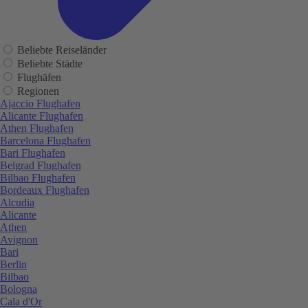
Beliebte Reiseländer
Beliebte Städte
Flughäfen
Regionen
Ajaccio Flughafen
Alicante Flughafen
Athen Flughafen
Barcelona Flughafen
Bari Flughafen
Belgrad Flughafen
Bilbao Flughafen
Bordeaux Flughafen
Alcudia
Alicante
Athen
Avignon
Bari
Berlin
Bilbao
Bologna
Cala d'Or