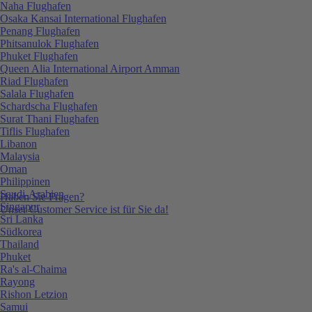
Naha Flughafen
Osaka Kansai International Flughafen
Penang Flughafen
Phitsanulok Flughafen
Phuket Flughafen
Queen Alia International Airport Amman
Riad Flughafen
Salala Flughafen
Schardscha Flughafen
Surat Thani Flughafen
Tiflis Flughafen
Libanon
Malaysia
Oman
Philippinen
Saudi-Arabien
Haben Sie Fragen?
Singapur
Unser Customer Service ist für Sie da!
Sri Lanka
Südkorea
Thailand
Phuket
Ra's al-Chaima
Rayong
Rishon Letzion
Samui