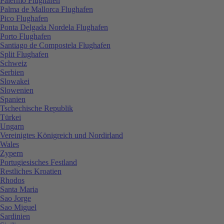
Palermo Flughafen
Palma de Mallorca Flughafen
Pico Flughafen
Ponta Delgada Nordela Flughafen
Porto Flughafen
Santiago de Compostela Flughafen
Split Flughafen
Schweiz
Serbien
Slowakei
Slowenien
Spanien
Tschechische Republik
Türkei
Ungarn
Vereinigtes Königreich und Nordirland
Wales
Zypern
Portugiesisches Festland
Restliches Kroatien
Rhodos
Santa Maria
Sao Jorge
Sao Miguel
Sardinien