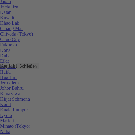
Japan
Jordanien
Katar
Kuwait
Khao Lak
Chiang Mai
Chiyoda (Tokyo)
Chuo City
Fukuoka
Doha
Dubai
Eilat
Kontakt
Fujairah
Schließen
Haifa
Hua Hin
Jerusalem
Johor Bahru
Kanazawa
Kirjat Schmona
Korat
Kuala Lumpur
Kyoto
Maskat
Minato (Tokyo)
Naha