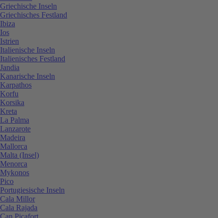
Griechische Inseln
Griechisches Festland
Ibiza
Ios
Istrien
Italienische Inseln
Italienisches Festland
Jandia
Kanarische Inseln
Karpathos
Korfu
Korsika
Kreta
La Palma
Lanzarote
Madeira
Mallorca
Malta (Insel)
Menorca
Mykonos
Pico
Portugiesische Inseln
Cala Millor
Cala Rajada
Can Picafort