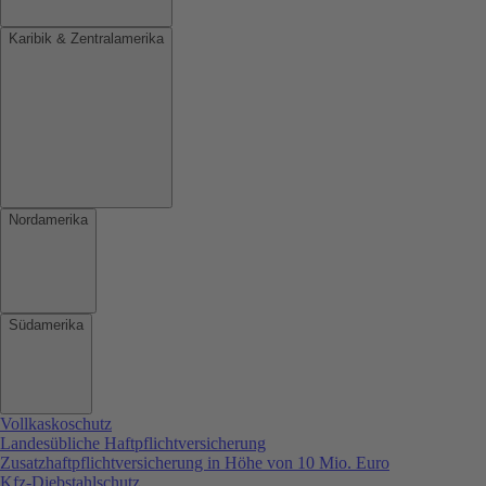
Karibik & Zentralamerika
Nordamerika
Südamerika
Vollkaskoschutz
Landesübliche Haftpflichtversicherung
Zusatzhaftpflichtversicherung in Höhe von 10 Mio. Euro
Kfz-Diebstahlschutz