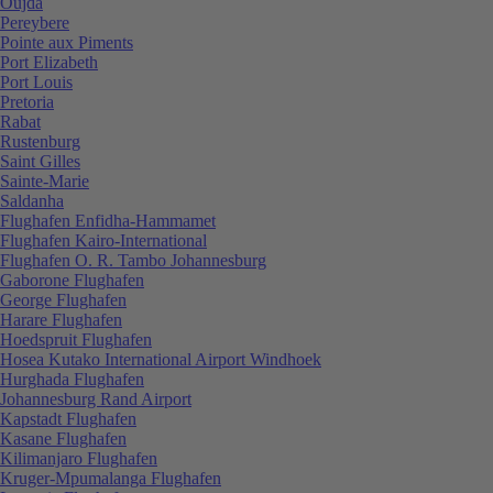
Oujda
Pereybere
Pointe aux Piments
Port Elizabeth
Port Louis
Pretoria
Rabat
Rustenburg
Saint Gilles
Sainte-Marie
Saldanha
Flughafen Enfidha-Hammamet
Flughafen Kairo-International
Flughafen O. R. Tambo Johannesburg
Gaborone Flughafen
George Flughafen
Harare Flughafen
Hoedspruit Flughafen
Hosea Kutako International Airport Windhoek
Hurghada Flughafen
Johannesburg Rand Airport
Kapstadt Flughafen
Kasane Flughafen
Kilimanjaro Flughafen
Kruger-Mpumalanga Flughafen