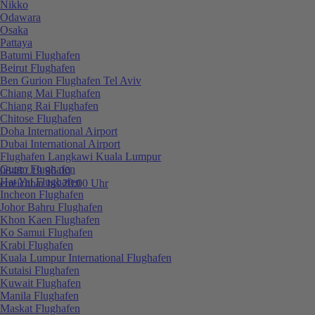
Nikko
Odawara
Osaka
Pattaya
Batumi Flughafen
Beirut Flughafen
Ben Gurion Flughafen Tel Aviv
Chiang Mai Flughafen
Chiang Rai Flughafen
Chitose Flughafen
Doha International Airport
Dubai International Airport
Flughafen Langkawi Kuala Lumpur
Guam Flughafen
0848 / 19 96 00
Hat Yai Flughafen
erreichbar bis 20:00 Uhr
Incheon Flughafen
Johor Bahru Flughafen
Khon Kaen Flughafen
Ko Samui Flughafen
Krabi Flughafen
Kuala Lumpur International Flughafen
Kutaisi Flughafen
Kuwait Flughafen
Manila Flughafen
Maskat Flughafen