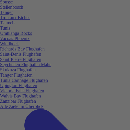
Sousse
Stellenbosch
Tanger
Trou aux Biches
Tsumeb
Tunis
Umhlanga Rocks
Vacoas-Phoenix
Windhoek
Richards Bay Flughafen
Saint-Denis Flughafen
Saint-Pierre Flughafen
Seychellen Flughafen Mahe
Skukuza Flughafen
Tanger Flughafen
Tunis-Carthage Flughafen
Upington Flughafen
Victoria Falls Flughafen
Walvis Bay Flughafen
Zanzibar Flughafen
Alle Ziele im Überblick