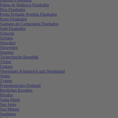
Palermo Flughafen
Palma de Mallorca Flughafen
Pico Flughafen
Ponta Delgada Nordela Flughafen
Porto Flughafen
Santiago de Compostela Flughafen
Split Flughafen
Schweiz
Serbien
Slowakei
Slowenien
Spanien
Tschechische Republik
Türkei
Ungarn
Vereinigtes Königreich und Nordirland
Wales
Zypern
Portugiesisches Festland
Restliches Kroatien
Rhodos
Santa Maria
Sao Jorge
Sao Miguel
Sardinien