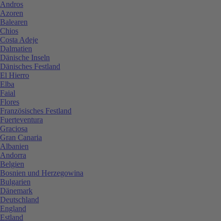
Andros
Azoren
Balearen
Chios
Costa Adeje
Dalmatien
Dänische Inseln
Dänisches Festland
El Hierro
Elba
Faial
Flores
Französisches Festland
Fuerteventura
Graciosa
Gran Canaria
Albanien
Andorra
Belgien
Bosnien und Herzegowina
Bulgarien
Dänemark
Deutschland
England
Estland