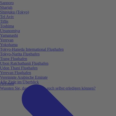
Sapporo
Sharjah
Shinjuku (Tokyo)
Tel Aviv
Tiflis
Toshima
Utsunomiya
Yamanashi
Yerevan
Yokohama
Tokyo-Haneda International Flughafen
Tokyo-Narita Flughafen
Trang Flughafen
Ubon Ratchathanii Flughafen
Udon Thani Flughafen
Yerevan Flughafen
Vereinigte Arabische Emirate
Alle Ziele im Überblick
Account
Wussten Sie, dass Sie vieles auch selbst erledigen können?