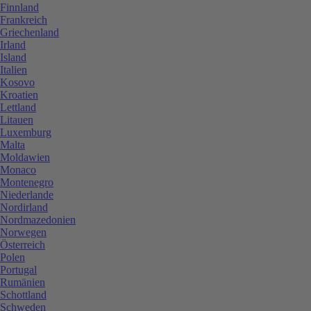
Finnland
Frankreich
Griechenland
Irland
Island
Italien
Kosovo
Kroatien
Lettland
Litauen
Luxemburg
Malta
Moldawien
Monaco
Montenegro
Niederlande
Nordirland
Nordmazedonien
Norwegen
Österreich
Polen
Portugal
Rumänien
Schottland
Schweden