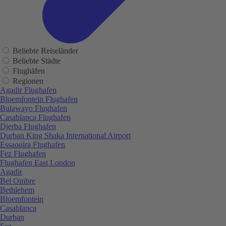
Beliebte Reiseländer
Beliebte Städte
Flughäfen
Regionen
Agadir Flughafen
Bloemfontein Flughafen
Bulawayo Flughafen
Casablanca Flughafen
Djerba Flughafen
Durban King Shaka International Airport
Essaouira Flughafen
Fez Flughafen
Flughafen East London
Agadir
Bel Ombre
Bethlehem
Bloemfontein
Casablanca
Durban