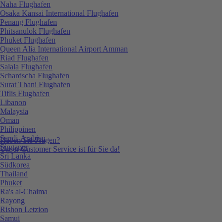
Naha Flughafen
Osaka Kansai International Flughafen
Penang Flughafen
Phitsanulok Flughafen
Phuket Flughafen
Queen Alia International Airport Amman
Riad Flughafen
Salala Flughafen
Schardscha Flughafen
Surat Thani Flughafen
Tiflis Flughafen
Libanon
Malaysia
Oman
Philippinen
Saudi-Arabien
Haben Sie Fragen?
Singapur
Unser Customer Service ist für Sie da!
Sri Lanka
Südkorea
Thailand
Phuket
Ra's al-Chaima
Rayong
Rishon Letzion
Samui