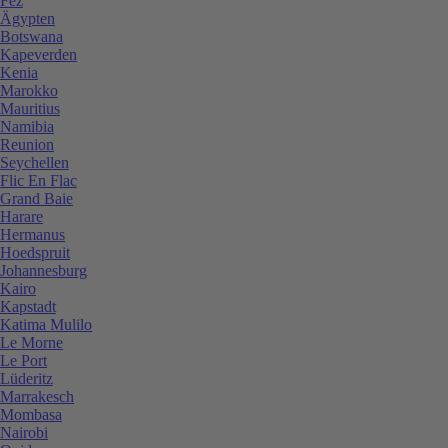
Fez
Ägypten
Botswana
Kapeverden
Kenia
Marokko
Mauritius
Namibia
Reunion
Seychellen
Flic En Flac
Grand Baie
Harare
Hermanus
Hoedspruit
Johannesburg
Kairo
Kapstadt
Katima Mulilo
Le Morne
Le Port
Lüderitz
Marrakesch
Mombasa
Nairobi