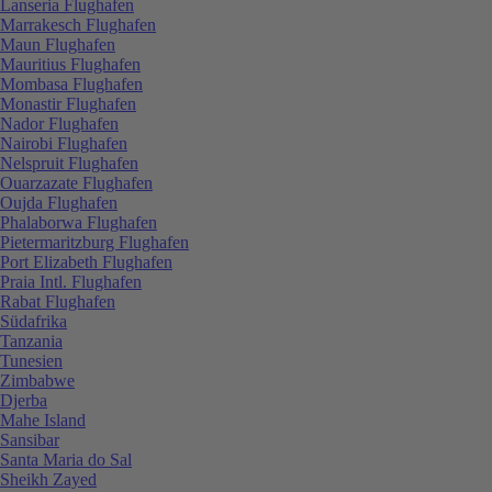
Lanseria Flughafen
Marrakesch Flughafen
Maun Flughafen
Mauritius Flughafen
Mombasa Flughafen
Monastir Flughafen
Nador Flughafen
Nairobi Flughafen
Nelspruit Flughafen
Ouarzazate Flughafen
Oujda Flughafen
Phalaborwa Flughafen
Pietermaritzburg Flughafen
Port Elizabeth Flughafen
Praia Intl. Flughafen
Rabat Flughafen
Südafrika
Tanzania
Tunesien
Zimbabwe
Djerba
Mahe Island
Sansibar
Santa Maria do Sal
Sheikh Zayed