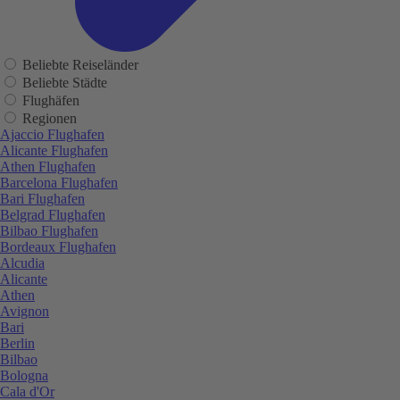
Beliebte Reiseländer
Beliebte Städte
Flughäfen
Regionen
Ajaccio Flughafen
Alicante Flughafen
Athen Flughafen
Barcelona Flughafen
Bari Flughafen
Belgrad Flughafen
Bilbao Flughafen
Bordeaux Flughafen
Alcudia
Alicante
Athen
Avignon
Bari
Berlin
Bilbao
Bologna
Cala d'Or