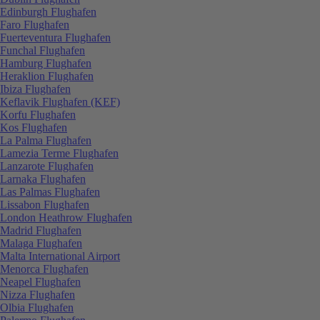
Edinburgh Flughafen
Faro Flughafen
Fuerteventura Flughafen
Funchal Flughafen
Hamburg Flughafen
Heraklion Flughafen
Ibiza Flughafen
Keflavik Flughafen (KEF)
Korfu Flughafen
Kos Flughafen
La Palma Flughafen
Lamezia Terme Flughafen
Lanzarote Flughafen
Larnaka Flughafen
Las Palmas Flughafen
Lissabon Flughafen
London Heathrow Flughafen
Madrid Flughafen
Malaga Flughafen
Malta International Airport
Menorca Flughafen
Neapel Flughafen
Nizza Flughafen
Olbia Flughafen