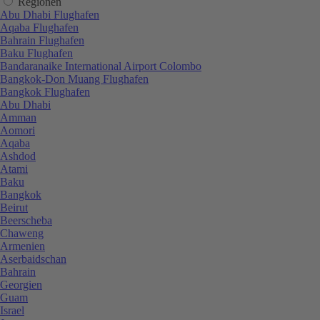
Regionen
Abu Dhabi Flughafen
Aqaba Flughafen
Bahrain Flughafen
Baku Flughafen
Bandaranaike International Airport Colombo
Bangkok-Don Muang Flughafen
Bangkok Flughafen
Abu Dhabi
Amman
Aomori
Aqaba
Ashdod
Atami
Baku
Bangkok
Beirut
Beerscheba
Chaweng
Armenien
Aserbaidschan
Bahrain
Georgien
Guam
Israel