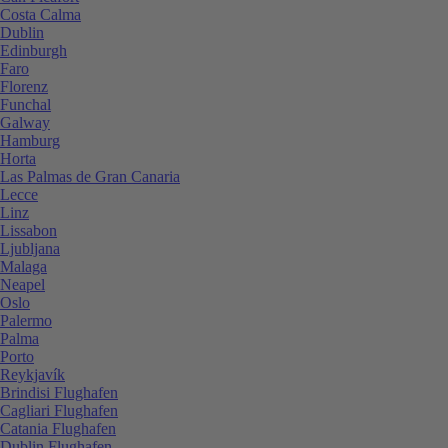
Costa Calma
Dublin
Edinburgh
Faro
Florenz
Funchal
Galway
Hamburg
Horta
Las Palmas de Gran Canaria
Lecce
Linz
Lissabon
Ljubljana
Malaga
Neapel
Oslo
Palermo
Palma
Porto
Reykjavík
Brindisi Flughafen
Cagliari Flughafen
Catania Flughafen
Dublin Flughafen