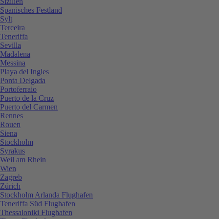
Sizilien
Spanisches Festland
Sylt
Terceira
Teneriffa
Sevilla
Madalena
Messina
Playa del Ingles
Ponta Delgada
Portoferraio
Puerto de la Cruz
Puerto del Carmen
Rennes
Rouen
Siena
Stockholm
Syrakus
Weil am Rhein
Wien
Zagreb
Zürich
Stockholm Arlanda Flughafen
Teneriffa Süd Flughafen
Thessaloniki Flughafen