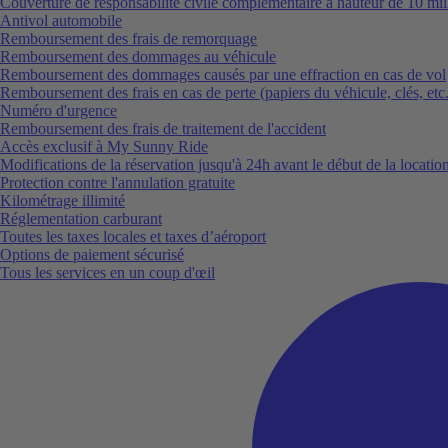
Couverture de responsabilité civile complémentaire à hauteur de 10 mil
Antivol automobile
Remboursement des frais de remorquage
Remboursement des dommages au véhicule
Remboursement des dommages causés par une effraction en cas de vol
Remboursement des frais en cas de perte (papiers du véhicule, clés, etc.
Numéro d'urgence
Remboursement des frais de traitement de l'accident
Accès exclusif à My Sunny Ride
Modifications de la réservation jusqu'à 24h avant le début de la locatio
Protection contre l'annulation gratuite
Kilométrage illimité
Réglementation carburant
Toutes les taxes locales et taxes d’aéroport
Options de paiement sécurisé
Tous les services en un coup d'œil