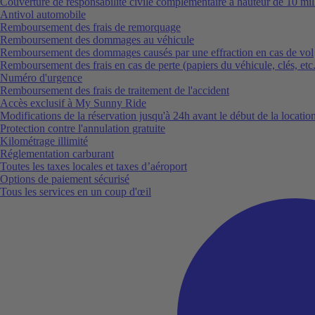
Couverture de responsabilité civile complémentaire à hauteur de 10 mil
Antivol automobile
Remboursement des frais de remorquage
Remboursement des dommages au véhicule
Remboursement des dommages causés par une effraction en cas de vol
Remboursement des frais en cas de perte (papiers du véhicule, clés, etc.
Numéro d'urgence
Remboursement des frais de traitement de l'accident
Accès exclusif à My Sunny Ride
Modifications de la réservation jusqu'à 24h avant le début de la locatio
Protection contre l'annulation gratuite
Kilométrage illimité
Réglementation carburant
Toutes les taxes locales et taxes d’aéroport
Options de paiement sécurisé
Tous les services en un coup d'œil